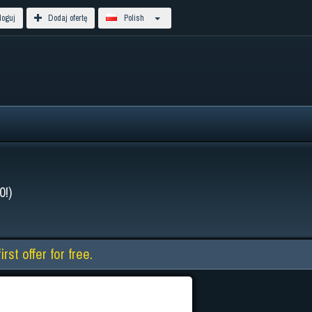
oguj
Dodaj ofertę
Polish
0!)
st offer for free.