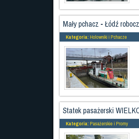
Mały pchacz - Łódź roboc
Kategoria:
Holowniki i Pchacze
Statek pasażerski WIELK
Kategoria:
Pasażerskie i Promy