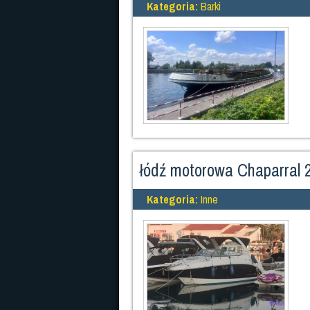
Kategoria:
Barki
łódź motorowa Chaparral 
Kategoria:
Inne