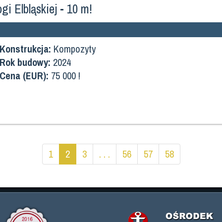
i Elbląskiej - 10 m!
Konstrukcja:
Kompozyty
Rok budowy:
2024
Cena (EUR):
75 000 !
1
2
3
. . .
56
57
58