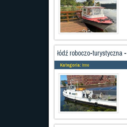
łódź roboczo-turystyczna -
Kategoria:
Inne