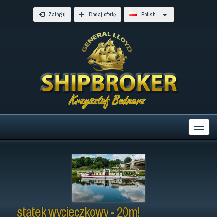
Zaloguj
Dodaj ofertę
Polish
statek wycieczkowy - 20m!