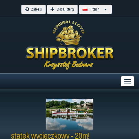
Zaloguj
Dodaj ofertę
Polish
statek wycieczkowy - 20m!