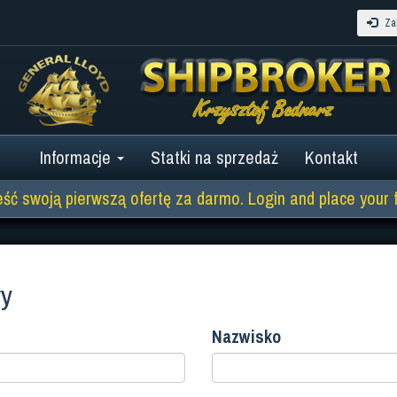
Zal
Informacje
Statki na sprzedaż
Kontakt
eść swoją pierwszą ofertę za darmo. Login and place your fir
wy
Nazwisko