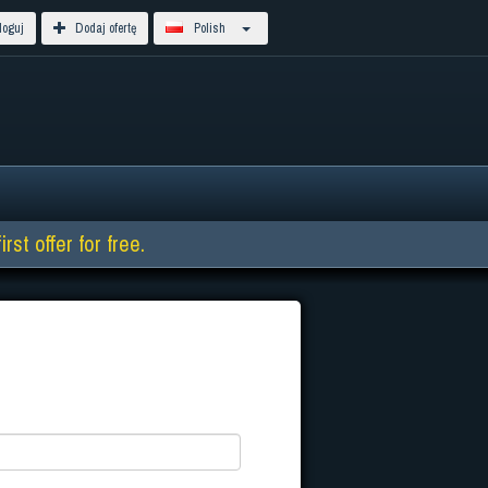
oguj
Dodaj ofertę
Polish
st offer for free.